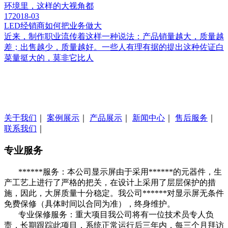
环境里，这样的大视角都
17
2018-03
LED经销商如何把业务做大
近来，制作职业流传着这样一种说法：产品销量越大，质量越
差；出售越少，质量越好。一些人有理有据的提出这种佐证白
菜量挺大的，莫非它比人
关于我们
｜
案例展示
｜
产品展示
｜
新闻中心
｜
售后服务
｜
联系我们
｜
专业服务
******服务：本公司显示屏由于采用******的元器件，生
产工艺上进行了严格的把关，在设计上采用了层层保护的措
施，因此，大屏质量十分稳定。我公司******对显示屏无条件
免费保修（具体时间以合同为准），终身维护。
专业保修服务：重大项目我公司将有一位技术员专人负
责，长期跟踪此项目，系统正常运行后三年内，每三个月拜访