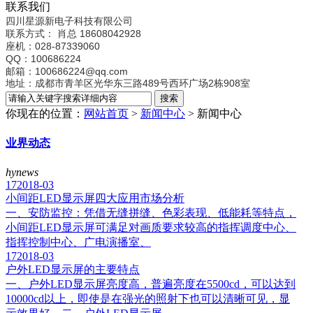
联系我们
四川星源新电子科技有限公司
联系方式：
肖总 18608042928
座机：028-87339060
QQ：100686224
邮箱：100686224@qq.com
地址：成都市青羊区光华东三路489号西环广场2栋908室
你现在的位置：
网站首页
>
新闻中心
>
新闻中心
业界动态
hynews
17
2018-03
小间距LED显示屏四大应用市场分析
一、安防监控：凭借无缝拼缝、色彩表现、低能耗等特点，
小间距LED显示屏可满足对画质要求较高的指挥调度中心、
指挥控制中心、广电演播室、
17
2018-03
户外LED显示屏的主要特点
一、户外LED显示屏亮度高，普遍亮度在5500cd，可以达到
10000cd以上，即使是在强光的照射下也可以清晰可见，显