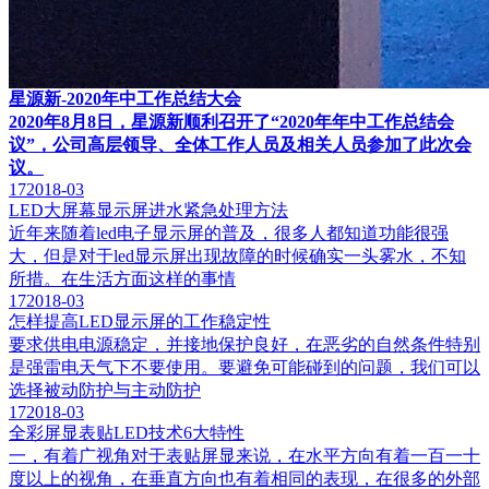
星源新-2020年中工作总结大会
2020年8月8日，星源新顺利召开了“2020年年中工作总结会
议”，公司高层领导、全体工作人员及相关人员参加了此次会
议。
17
2018-03
LED大屏幕显示屏进水紧急处理方法
近年来随着led电子显示屏的普及，很多人都知道功能很强
大，但是对于led显示屏出现故障的时候确实一头雾水，不知
所措。在生活方面这样的事情
17
2018-03
怎样提高LED显示屏的工作稳定性
要求供电电源稳定，并接地保护良好，在恶劣的自然条件特别
是强雷电天气下不要使用。要避免可能碰到的问题，我们可以
选择被动防护与主动防护
17
2018-03
全彩屏显表贴LED技术6大特性
一，有着广视角对于表贴屏显来说，在水平方向有着一百一十
度以上的视角，在垂直方向也有着相同的表现，在很多的外部