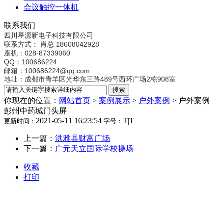
会议触控一体机
联系我们
四川星源新电子科技有限公司
联系方式：
肖总 18608042928
座机：028-87339060
QQ：100686224
邮箱：100686224@qq.com
地址：成都市青羊区光华东三路489号西环广场2栋908室
你现在的位置：
网站首页
>
案例展示
>
户外案例
>
户外案例
彭州中药城门头屏
2021-05-11 16:23:54
T
|
T
更新时间：
字号：
上一篇：
洪雅县财富广场
下一篇：
广元天立国际学校操场
收藏
打印